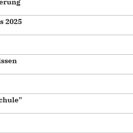
ierung
s 2025
issen
chule"