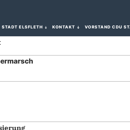
E STADT ELSFLETH
KONTAKT
VORSTAND CDU ST
t
sermarsch
sierung